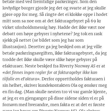
betale med ved fremtidige parkeringer. Som den
lovlydige borger gjorde jeg det og svarte at jeg skulle
gjøre opp for meg. Så ringte det ei klokke oppe i hodet
mitt som sa noe om at det fakturagebyret på 69 kr
virket uforholdsmessig høy. Hadde det ikke vært noe
debatt om høye gebyrer i nyhetene? Jeg tok en rask
sjekk på nettet (se bildet som jeg har som
illustrasjon). Deretter ga jeg beskjed om at jeg ville
betale parkeringsavgiften, ikke fakturagebyret, da jeg
trodde det ikke skulle være slike høye gebyrer på
efakturaer. Neste beskjed fra Riverty Norway
AS
er at
«det finnes ingen regler for at fakturagebyr ikke kan
tilfalle en eFaktura».
Derfor opprettholdes fakturaen i
sin helhet, skriver kundekontakten Ola og ønsker meg
en fin dag. (Man skulle nesten tro vi var gamle kjente,
at jeg er en gjenganger på disse sidene siden vi er på
fornavn med hverandre, men fakta er at det er første