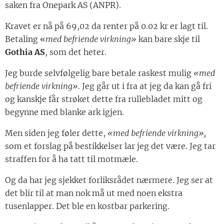
saken fra Onepark AS (ANPR).
Kravet er nå på 69,02 da renter på 0.02 kr er lagt til.
Betaling «
med befriende virkning»
kan bare skje til
Gothia AS
, som det heter.
Jeg burde selvfølgelig bare betale raskest mulig
«med
befriende virkning»
. Jeg går ut i fra at jeg da kan gå fri
og kanskje får strøket dette fra rullebladet mitt og
begynne med blanke ark igjen.
Men siden jeg føler dette,
«med befriende virkning»,
som et forslag på bestikkelser lar jeg det være. Jeg tar
straffen for å ha tatt til motmæle.
Og da har jeg sjekket forliksrådet nærmere. Jeg ser at
det blir til at man nok må ut med noen ekstra
tusenlapper. Det ble en kostbar parkering.