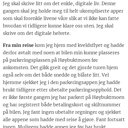
Jeg skal skrive litt om det enkle, digitale liv. Denne
gangen skal jeg holde meg til helt ukompliserte apper
som skal forenkle livene våre slik at vi ikke kan fatte
hvordan vi tidligere kunne klare oss uten. Jeg skal
skrive om det digitale helvete.
Fra min reise
kom jeg hjem med kveldsflyet og hadde
derfor avtalt med noen at bilen min kunne plasseres
på parkeringsplassen på Høybuktmoen før
ankomsten. Det gikk greit og det gjorde turen hjem
også selv om det både snedde og blåste litt. Vel
hjemme sjekket jeg i den parkeringsappen jeg hadde
brukt tidligere etter ubetalte parkeringsopphold. Det
er ikke første gangen jeg har parkert på Høybuktmoen
og har registrert både betalingskort og skiltnummer
på bilen. Jeg fant ingen ubetalte regninger og sjekket
alle appene som hadde med reise å gjøre. Fant fortsatt
ingen. Muligens hadde appen jeg før har brukt