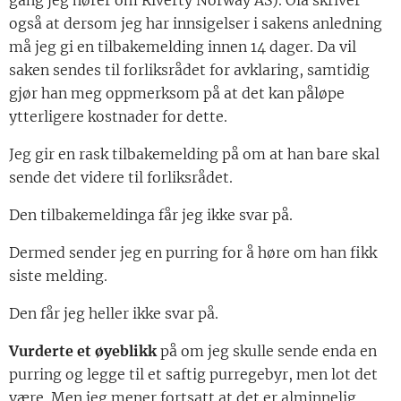
gang jeg hører om Riverty Norway AS). Ola skriver
også at dersom jeg har innsigelser i sakens anledning
må jeg gi en tilbakemelding innen 14 dager. Da vil
saken sendes til forliksrådet for avklaring, samtidig
gjør han meg oppmerksom på at det kan påløpe
ytterligere kostnader for dette.
Jeg gir en rask tilbakemelding på om at han bare skal
sende det videre til forliksrådet.
Den tilbakemeldinga får jeg ikke svar på.
Dermed sender jeg en purring for å høre om han fikk
siste melding.
Den får jeg heller ikke svar på.
Vurderte et øyeblikk
på om jeg skulle sende enda en
purring og legge til et saftig purregebyr, men lot det
være. Men jeg mener fortsatt at det er alminnelig