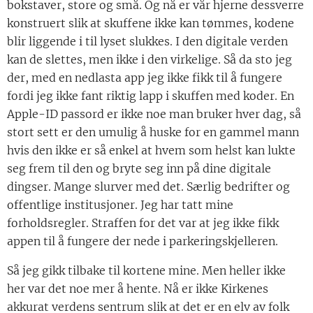
bokstaver, store og små. Og nå er vår hjerne dessverre
konstruert slik at skuffene ikke kan tømmes, kodene
blir liggende i til lyset slukkes. I den digitale verden
kan de slettes, men ikke i den virkelige. Så da sto jeg
der, med en nedlasta app jeg ikke fikk til å fungere
fordi jeg ikke fant riktig lapp i skuffen med koder. En
Apple-ID passord er ikke noe man bruker hver dag, så
stort sett er den umulig å huske for en gammel mann
hvis den ikke er så enkel at hvem som helst kan lukte
seg frem til den og bryte seg inn på dine digitale
dingser. Mange slurver med det. Særlig bedrifter og
offentlige institusjoner. Jeg har tatt mine
forholdsregler. Straffen for det var at jeg ikke fikk
appen til å fungere der nede i parkeringskjelleren.
Så jeg gikk tilbake til kortene mine. Men heller ikke
her var det noe mer å hente. Nå er ikke Kirkenes
akkurat verdens sentrum slik at det er en elv av folk