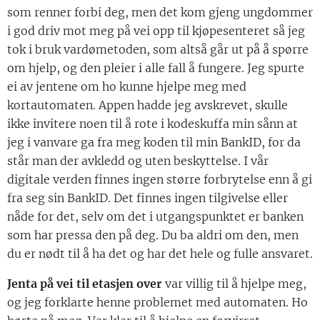
som renner forbi deg, men det kom gjeng ungdommer
i god driv mot meg på vei opp til kjøpesenteret så jeg
tok i bruk vardømetoden, som altså går ut på å spørre
om hjelp, og den pleier i alle fall å fungere. Jeg spurte
ei av jentene om ho kunne hjelpe meg med
kortautomaten. Appen hadde jeg avskrevet, skulle
ikke invitere noen til å rote i kodeskuffa min sånn at
jeg i vanvare ga fra meg koden til min BankID, for da
står man der avkledd og uten beskyttelse. I vår
digitale verden finnes ingen større forbrytelse enn å gi
fra seg sin BankID. Det finnes ingen tilgivelse eller
nåde for det, selv om det i utgangspunktet er banken
som har pressa den på deg. Du ba aldri om den, men
du er nødt til å ha det og har det hele og fulle ansvaret.
Jenta på vei til etasjen over
var villig til å hjelpe meg,
og jeg forklarte henne problemet med automaten. Ho