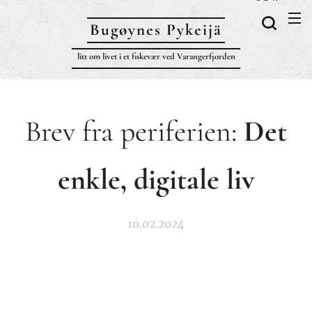
Bugøynes P
ykeijä
litt om livet i et fiskevær ved Varangerfjorden
Brev fra periferien:
Det
enkle, digitale liv
10.02.2024