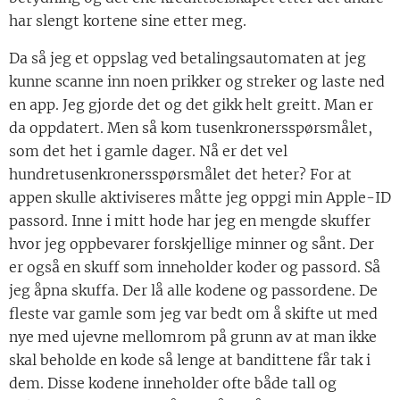
har slengt kortene sine etter meg.
Da så jeg et oppslag ved betalingsautomaten at jeg
kunne scanne inn noen prikker og streker og laste ned
en app. Jeg gjorde det og det gikk helt greitt. Man er
da oppdatert. Men så kom tusenkronersspørsmålet,
som det het i gamle dager. Nå er det vel
hundretusenkronersspørsmålet det heter? For at
appen skulle aktiviseres måtte jeg oppgi min Apple-ID
passord. Inne i mitt hode har jeg en mengde skuffer
hvor jeg oppbevarer forskjellige minner og sånt. Der
er også en skuff som inneholder koder og passord. Så
jeg åpna skuffa. Der lå alle kodene og passordene. De
fleste var gamle som jeg var bedt om å skifte ut med
nye med ujevne mellomrom på grunn av at man ikke
skal beholde en kode så lenge at bandittene får tak i
dem. Disse kodene inneholder ofte både tall og