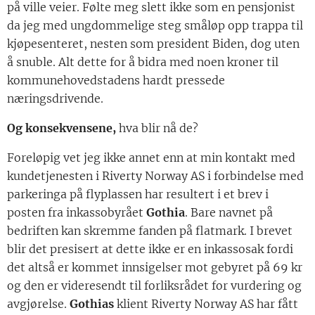
på ville veier. Følte meg slett ikke som en pensjonist
da jeg med ungdommelige steg småløp opp trappa til
kjøpesenteret, nesten som president Biden, dog uten
å snuble. Alt dette for å bidra med noen kroner til
kommunehovedstadens hardt pressede
næringsdrivende.
Og konsekvensene,
hva blir nå de?
Foreløpig vet jeg ikke annet enn at min kontakt med
kundetjenesten i Riverty Norway AS i forbindelse med
parkeringa på flyplassen har resultert i et brev i
posten fra inkassobyrået
Gothia
. Bare navnet på
bedriften kan skremme fanden på flatmark. I brevet
blir det presisert at dette ikke er en inkassosak fordi
det altså er kommet innsigelser mot gebyret på 69 kr
og den er videresendt til forliksrådet for vurdering og
avgjørelse.
Gothias
klient Riverty Norway AS har fått