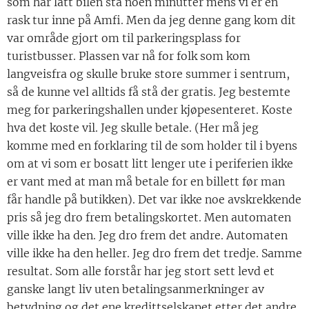
som har latt bilen stå noen minutter mens vi er en
rask tur inne på Amfi. Men da jeg denne gang kom dit
var område gjort om til parkeringsplass for
turistbusser. Plassen var nå for folk som kom
langveisfra og skulle bruke store summer i sentrum,
så de kunne vel alltids få stå der gratis. Jeg bestemte
meg for parkeringshallen under kjøpesenteret. Koste
hva det koste vil. Jeg skulle betale. (Her må jeg
komme med en forklaring til de som holder til i byens
om at vi som er bosatt litt lenger ute i periferien ikke
er vant med at man må betale for en billett før man
får handle på butikken). Det var ikke noe avskrekkende
pris så jeg dro frem betalingskortet. Men automaten
ville ikke ha den. Jeg dro frem det andre. Automaten
ville ikke ha den heller. Jeg dro frem det tredje. Samme
resultat. Som alle forstår har jeg stort sett levd et
ganske langt liv uten betalingsanmerkninger av
betydning og det ene kredittselskapet etter det andre