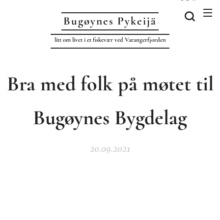
Bugøynes P
ykeijä
litt om livet i et fiskevær ved Varangerfjorden
Bra med folk på møtet til
Bugøynes Bygdelag
20.09.2021